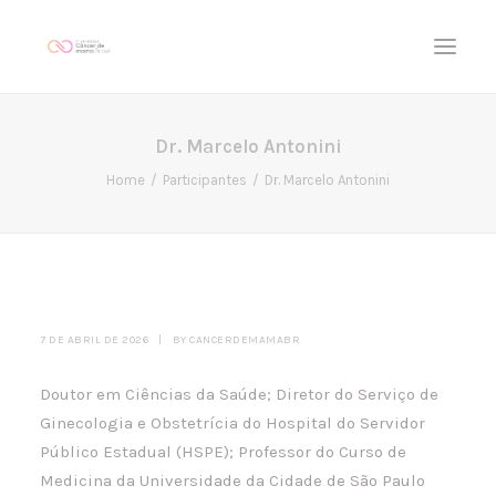
Dr. Marcelo Antonini
Início
Home
Participantes
Dr. Marcelo Antonini
Programação
Participantes
FAQ
7 DE ABRIL DE 2026
|
BY
CANCERDEMAMABR
Doutor em Ciências da Saúde; Diretor do Serviço de
Ginecologia e Obstetrícia do Hospital do Servidor
Público Estadual (HSPE); Professor do Curso de
Medicina da Universidade da Cidade de São Paulo