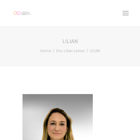
LILIAN
Início
Home
Dra. Lilian Lerner
LILIAN
Programação
Participantes
FAQ