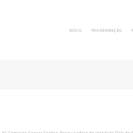
INÍCIO
PROGRAMAÇÃO
lo AC Camargo Cancer Center; Pesquisadora do Instituto D’Or de