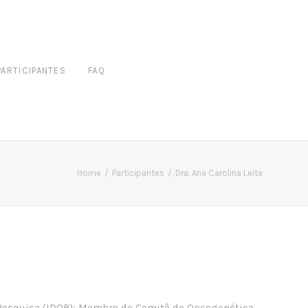
PARTICIPANTES
FAQ
Home
Participantes
Dra. Ana Carolina Leite
 Pesquisa (IDOR); ⁠Membro do Comitê de Oncogenética