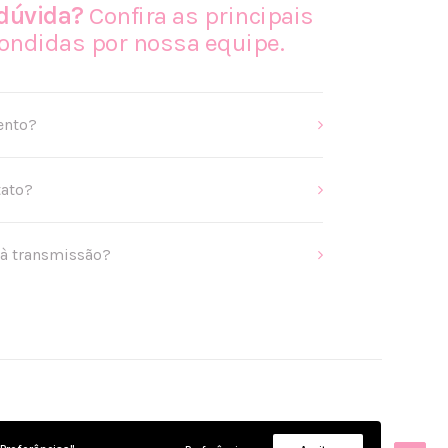
dúvida?
Confira as principais
ondidas por nossa equipe.
ento?
tato?
 à transmissão?