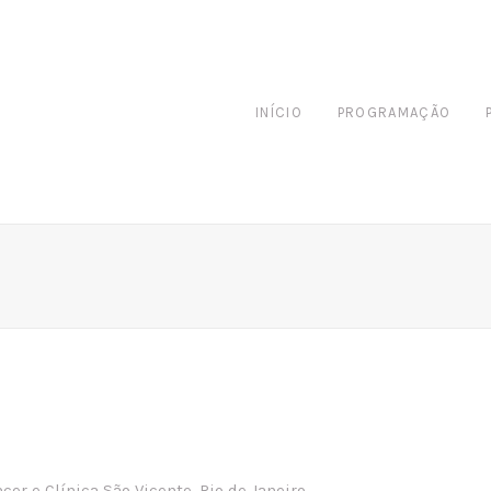
INÍCIO
PROGRAMAÇÃO
er e Clínica São Vicente, Rio de Janeiro.